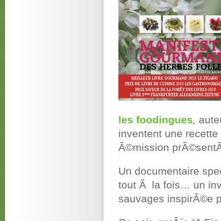
les foodingues
,
aute
inventent une recette
Ã©mission prÃ©sent
Un documentaire specta
tout Ã la fois… un in
sauvages inspirÃ©e pa