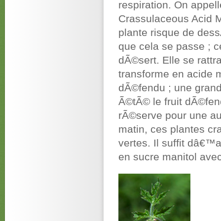
respiration. On appel
Crassulaceous Acid M
plante risque de dess
que cela se passe ; 
dÃ©sert. Elle se ratt
transforme en acide m
dÃ©fendu ; une grand
Ã©tÃ© le fruit dÃ©fen
rÃ©serve pour une au
matin, ces plantes 
vertes. Il suffit dâ€
en sucre manitol avec 