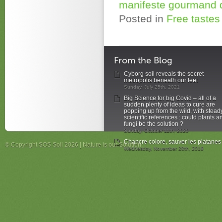
manifeste gourmand d
Posted in
Free tastes 
From the Blog
Cyborg soil reveals the secret
metropolis beneath our feet
Sunday, July 25th, 2021
Big Science for big Covid – all of a
sudden plenty of ideas to cure are
popping up from the wild, with stead
scientific references : could plants a
fungi be the solution ?
Sunday, October 11th, 2020
Chancre colore, sauver les platanes
© Copyright SOS Soil 2026 | Nature is our Solution.
Wednesday, November 28th, 2018