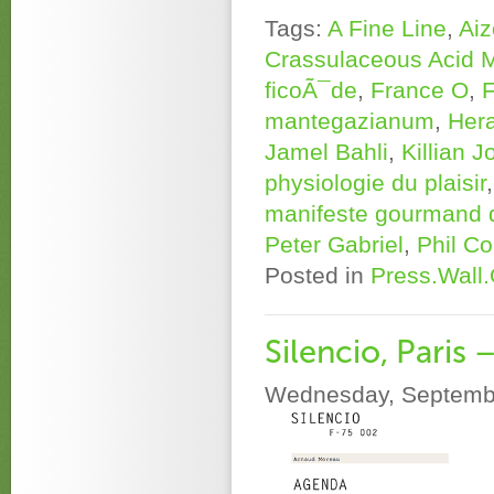
Tags:
A Fine Line
,
Ai
Crassulaceous Acid 
ficoÃ¯de
,
France O
,
F
mantegazianum
,
Her
Jamel Bahli
,
Killian 
physiologie du plaisir
manifeste gourmand d
Peter Gabriel
,
Phil Co
Posted in
Press.Wall
Silencio, Paris 
Wednesday, Septembe