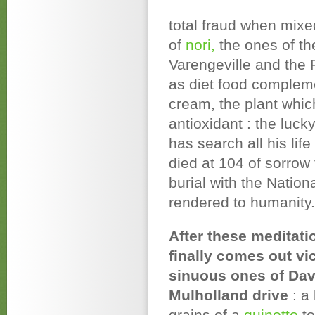
total fraud when mix
of
nori,
the ones of the
Varengeville and the
as diet food compleme
cream, the plant which
antioxidant : the luck
has search all his life
died at 104 of sorrow 
burial with the Natio
rendered to humanity.
After these meditati
finally comes out vi
sinuous ones of Da
Mulholland drive
: a 
grains of a
quinotto
t