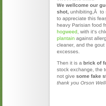
We wellcome our gue
shot,
unhibiting,Â to 
to appreciate this fea
heavy Parisian food f
hogweed
, with it’s c
plantain
against aller
cleaner, and the gout
excesses.
Then it is a
brick of 
stock exchange, the te
not give
some fake st
thank you Orson Wel