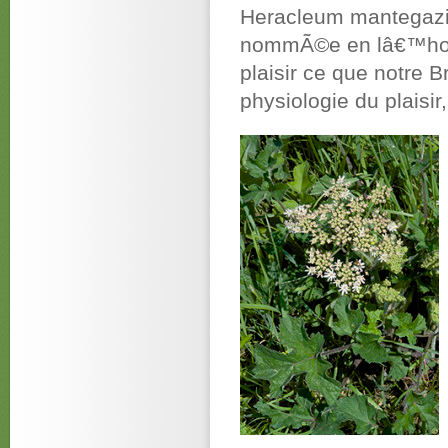
Heracleum mantegazia
nommÃ©e en lâ€™honn
plaisir ce que notre Br
physiologie du plaisir,