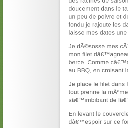
des racines de saison
doucement dans le ta
un peu de poivre et d
fondu je rajoute les d
laisse mes dates une
Je dÃ©sosse mes cÃ´
mon filet dâ€™agneau 
berce. Comme câ€™est
au BBQ, en croisant l
Je place le filet dans
tout prenne la mÃªme
sâ€™imbibant de lâ€
En levant le couvercl
dâ€™espoir sur ce fo