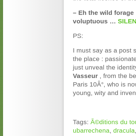
– Eh the wild forage
voluptuous …
SILE
PS:
I must say as a post s
the place : passionate
just unveal the identi
Vasseur
, from the b
Paris 10Â°, who is no
young, wity and invent
Tags:
Ã©ditions du t
ubarrechena
,
dracula