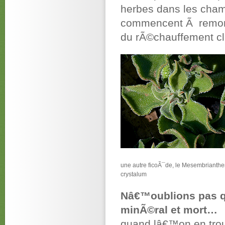
herbes dans les cham
commencent Ã remonte
du rÃ©chauffement cl
une autre ficoÃ¯de, le Mesembriant
crystalum
Nâ€™oublions pas qu
minÃ©ral et mort…
quand lâ€™on en trou