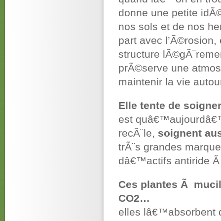
donne une petite idÃ
nos sols et de nos he
part avec l’Ã©rosion
structure lÃ©gÃ¨remen
prÃ©serve une atmos
maintenir la vie auto
Elle tente de soigner 
est quâ€™aujourdâ€™
recÃ¨le,
soignent au
trÃ¨s grandes marqu
dâ€™actifs antiride 
Ces plantes Ã muci
CO2…
elles lâ€™absorbent 