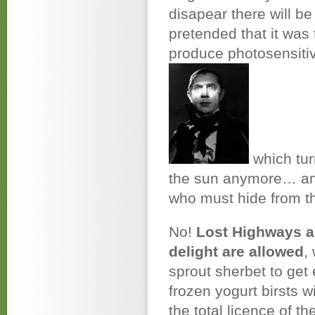
disapear there will b
pretended that it wa
produce photosensiti
which turn
the sun anymore… a
who must hide from 
No!
Lost Highways are
delight are allowed
,
sprout sherbet to get
frozen yogurt birsts
the total licence of t