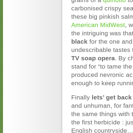
carbonised crispy seaw
these big pinkish sal
American MidWest
, 
the intriguing was tha
black
for the one an
undescribable tastes 
TV soap opera
. By c
stand for “to tame the 
produced nevronic ac
enough to keep runni
Finally
lets’ get bac
and unhuman, for fant
the same things with t
the first herbicide : j
English countryside… 