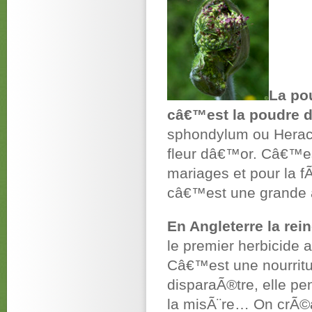
La po
câ€™est la poudre d
sphondylum ou Heracl
fleur dâ€™or. Câ€™est
mariages et pour la fÃ
câ€™est une grande 
En Angleterre la rei
le premier herbicide
Câ€™est une nourritur
disparaÃ®tre, elle pen
la misÃ¨re… On crÃ©a