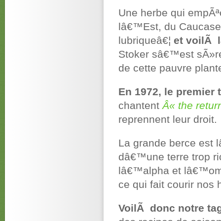
Une herbe qui empÃªch
lâ€™Est, du Caucase o
lubriqueâ€¦
et voilÃ 
Stoker sâ€™est sÃ»re
de cette pauvre plan
En 1972, le premier 
chantent
Â« the retur
reprennent leur droit.
La grande berce est
dâ€™une terre trop r
lâ€™alpha et lâ€™om
ce qui fait courir nos
VoilÃ donc notre tag