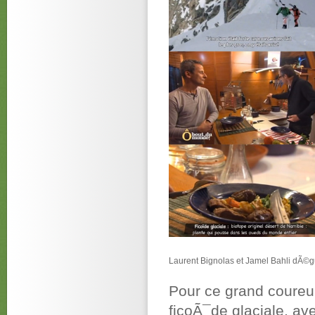
Laurent Bignolas et Jamel Bahli dÃ©g
Pour ce grand coureu
ficoÃ¯de glaciale, av