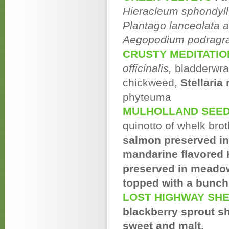
Hieracleum sphondyl
Plantago lanceolata 
Aegopodium podragra
CRUSTY MEDITATI
officinalis,
bladderwr
chickweed,
Stellaria
phyteuma
MULHOLLAND SEED
quinotto of whelk bro
salmon preserved in
mandarine flavored
preserved in meadow
topped with a bunch
LOST HIGHWAY SH
blackberry sprout s
sweet and malt.