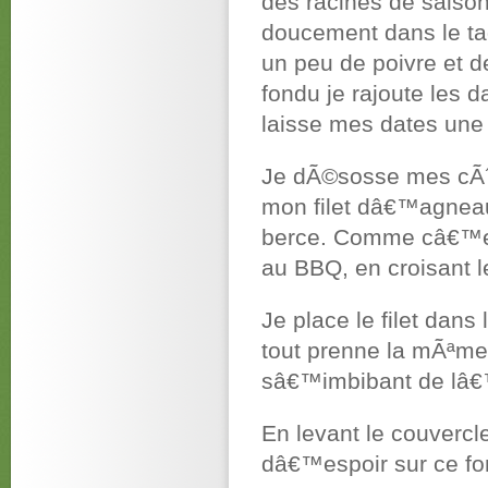
des racines de saison
doucement dans le ta
un peu de poivre et d
fondu je rajoute les d
laisse mes dates une
Je dÃ©sosse mes cÃ´
mon filet dâ€™agneau 
berce. Comme câ€™est
au BBQ, en croisant l
Je place le filet dans
tout prenne la mÃªme
sâ€™imbibant de lâ€
En levant le couvercl
dâ€™espoir sur ce fo