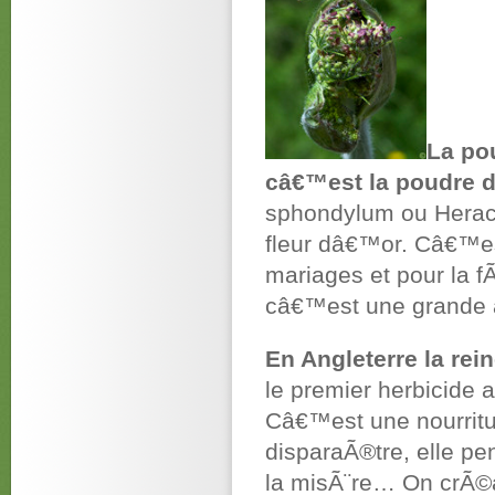
La po
câ€™est la poudre d
sphondylum ou Heracl
fleur dâ€™or. Câ€™est
mariages et pour la fÃ
câ€™est une grande 
En Angleterre la rei
le premier herbicide
Câ€™est une nourritur
disparaÃ®tre, elle pen
la misÃ¨re… On crÃ©a