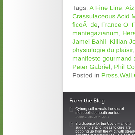
Tags:
A Fine Line
,
Ai
Crassulaceous Acid 
ficoÃ¯de
,
France O
,
F
mantegazianum
,
Her
Jamel Bahli
,
Killian 
physiologie du plaisir
manifeste gourmand d
Peter Gabriel
,
Phil Co
Posted in
Press.Wall
From the Blog
Cyborg soil reveals the secret
metropolis beneath our feet
Sunday, July 25th, 2021
Big Science for big Covid – all of a
sudden plenty of ideas to cure are
popping up from the wild, with stead