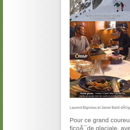
Laurent Bignolas et Jamel Bahli dÃ©g
Pour ce grand coureu
ficoÃ¯de glaciale, av