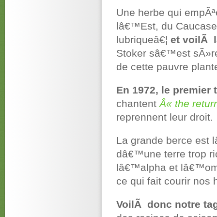
Une herbe qui empÃªch
lâ€™Est, du Caucase o
lubriqueâ€¦
et voilÃ 
Stoker sâ€™est sÃ»re
de cette pauvre plan
En 1972, le premier 
chantent
Â« the retur
reprennent leur droit.
La grande berce est
dâ€™une terre trop r
lâ€™alpha et lâ€™om
ce qui fait courir nos
VoilÃ donc notre tag