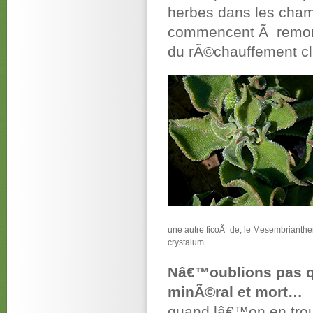
herbes dans les cham
commencent Ã remonte
du rÃ©chauffement cl
une autre ficoÃ¯de, le Mesembriant
crystalum
Nâ€™oublions pas qu
minÃ©ral et mort…
quand lâ€™on en trou