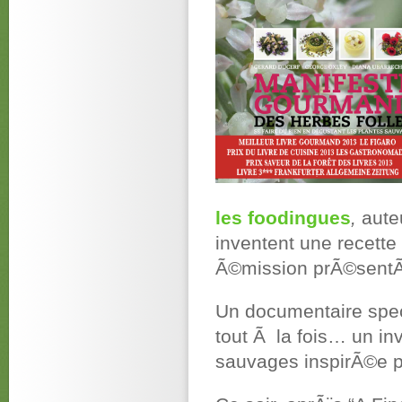
les foodingues
,
aute
inventent une recette
Ã©mission prÃ©sent
Un documentaire specta
tout Ã la fois… un in
sauvages inspirÃ©e pa