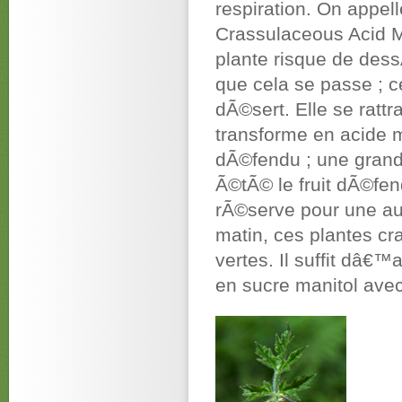
respiration. On appel
Crassulaceous Acid M
plante risque de dess
que cela se passe ; 
dÃ©sert. Elle se ratt
transforme en acide m
dÃ©fendu ; une grand
Ã©tÃ© le fruit dÃ©fen
rÃ©serve pour une au
matin, ces plantes 
vertes. Il suffit dâ€
en sucre manitol avec 