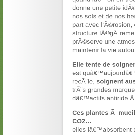
donne une petite idÃ
nos sols et de nos he
part avec l’Ã©rosion
structure lÃ©gÃ¨remen
prÃ©serve une atmos
maintenir la vie auto
Elle tente de soigner 
est quâ€™aujourdâ€™
recÃ¨le,
soignent au
trÃ¨s grandes marqu
dâ€™actifs antiride 
Ces plantes Ã muci
CO2…
elles lâ€™absorbent 