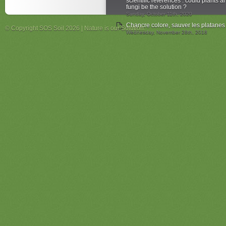
scientific references : could plants a
fungi be the solution ?
Sunday, October 11th, 2020
Chancre colore, sauver les platanes
© Copyright SOS Soil 2026 | Nature is our Solution.
Wednesday, November 28th, 2018