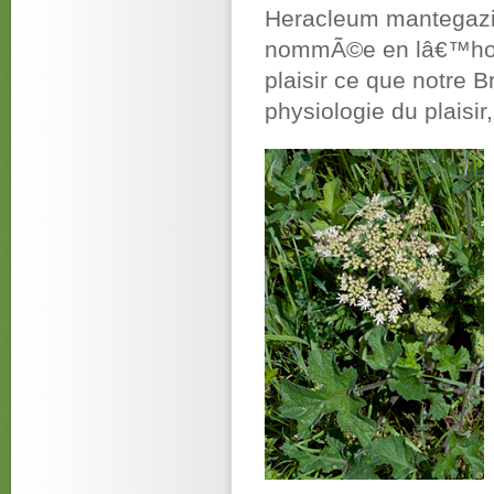
Heracleum mantegazia
nommÃ©e en lâ€™honn
plaisir ce que notre Br
physiologie du plaisir,