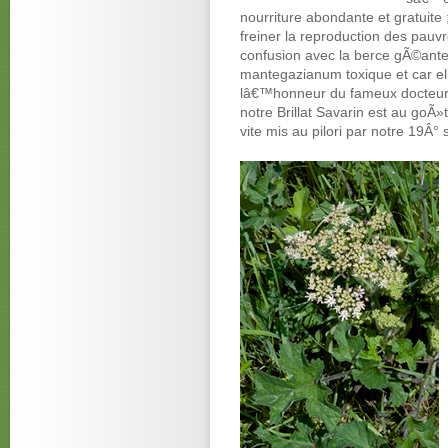
nourriture abondante et gratuite ;
freiner la reproduction des pauv
confusion avec la berce gÃ©ant
mantegazianum toxique et car e
lâ€™honneur du fameux docteur M
notre Brillat Savarin est au goÃ»t,
vite mis au pilori par notre 19Â° s