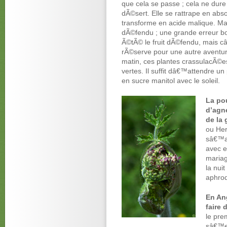
que cela se passe ; cela ne du
dÃ©sert. Elle se rattrape en abs
transforme en acide malique. Mal
dÃ©fendu ; une grande erreur b
Ã©tÃ© le fruit dÃ©fendu, mais câ
rÃ©serve pour une autre aventur
matin, ces plantes crassulacÃ
vertes. Il suffit dâ€™attendre u
en sucre manitol avec le soleil.
La po
d’agn
de la
ou Her
sâ€™ap
avec e
mariag
la nui
aphrod
En Ang
faire
le pre
sâ€™e