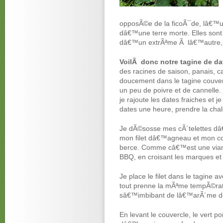
opposÃ©e de la ficoÃ¯de, lâ€™u
dâ€™une terre morte. Elles sont
dâ€™un extrÃªme Ã lâ€™autre, ce
VoilÃ donc notre tagine de dat
des racines de saison, panais, ca
doucement dans le tagine couver
un peu de poivre et de cannelle.
je rajoute les dates fraiches et j
dates une heure, prendre la cha
Je dÃ©sosse mes cÃ´telettes d
mon filet dâ€™agneau et mon cont
berce. Comme câ€™est une viande
BBQ, en croisant les marques et
Je place le filet dans le tagine a
tout prenne la mÃªme tempÃ©rat
sâ€™imbibant de lâ€™arÃ´me de
En levant le couvercle, le vert 