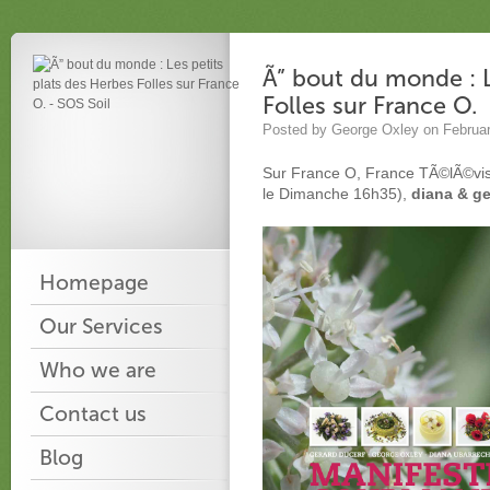
Ã” bout du monde : L
Folles sur France O.
Posted by George Oxley on Februar
Sur France O, France TÃ©lÃ©vis
le Dimanche 16h35),
diana & g
Homepage
Our Services
Who we are
Contact us
Blog