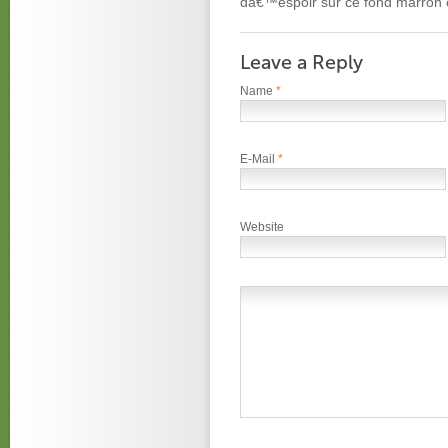
dâ€™espoir sur ce fond marron 
Leave a Reply
Name
*
E-Mail
*
Website