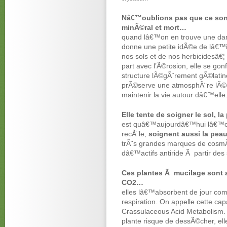
Nâ€™oublions pas que ce sont
minÃ©ral et mort…
quand lâ€™on en trouve une dan
donne une petite idÃ©e de lâ€™
nos sols et de nos herbicidesâ€¦ 
part avec l’Ã©rosion, elle se g
structure lÃ©gÃ¨rement gÃ©latine
prÃ©serve une atmosphÃ¨re lÃ©
maintenir la vie autour dâ€™elle
Elle tente de soigner le sol, la
est quâ€™aujourdâ€™hui lâ€™o
recÃ¨le,
soignent aussi la pe
trÃ¨s grandes marques de cosm
dâ€™actifs antiride Ã partir de
Ces plantes Ã mucilage sont
CO2…
elles lâ€™absorbent de jour com
respiration. On appelle cette c
Crassulaceous Acid Metabolism. 
plante risque de dessÃ©cher, ell