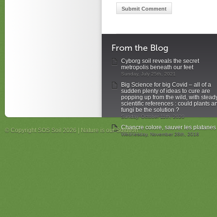
From the Blog
Cyborg soil reveals the secret
metropolis beneath our feet
Sunday, July 25th, 2021
Big Science for big Covid – all of a
sudden plenty of ideas to cure are
popping up from the wild, with stead
scientific references : could plants a
fungi be the solution ?
Sunday, October 11th, 2020
Chancre colore, sauver les platanes
© Copyright SOS Soil 2026 | Nature is our Solution.
Wednesday, November 28th, 2018