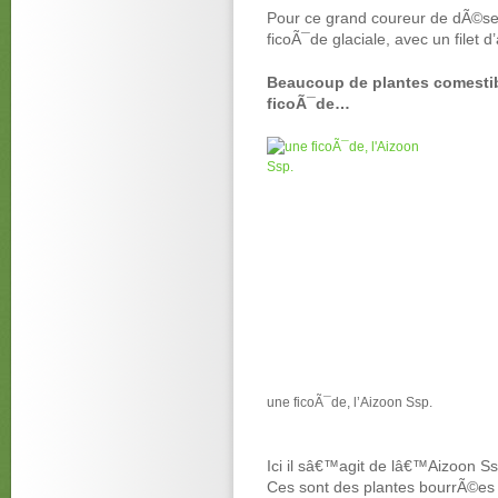
Pour ce grand coureur de dÃ©ser
ficoÃ¯de glaciale, avec un filet
Beaucoup de plantes comesti
ficoÃ¯de…
une ficoÃ¯de, l’Aizoon Ssp.
Ici il sâ€™agit de lâ€™Aizoon 
Ces sont des plantes bourrÃ©es d