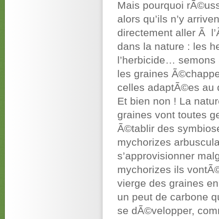
Mais pourquoi rÃ©ussi
alors qu’ils n’y arri
directement aller Ã l’
dans la nature : les 
l’herbicide… semons 
les graines Ã©chappe
celles adaptÃ©es au
Et bien non ! La natur
graines vont toutes ge
Ã©tablir des symbios
mychorizes arbusculai
s’approvisionner malg
mychorizes ils vontÃ©
vierge des graines e
un peut de carbone q
se dÃ©velopper, comm