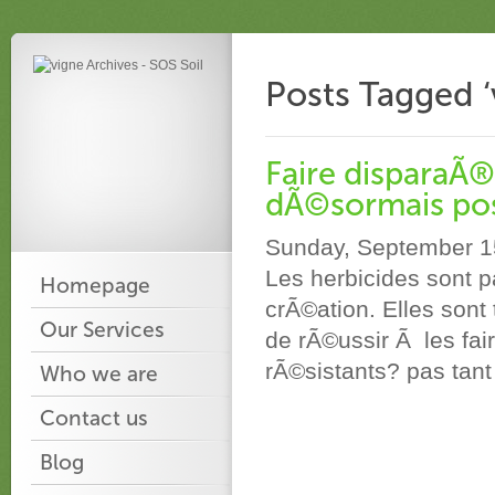
Posts Tagged ‘
Faire disparaÃ®t
dÃ©sormais pos
Sunday, September 1
Les herbicides sont 
Homepage
crÃ©ation. Elles sont
Our Services
de rÃ©ussir Ã les fa
rÃ©sistants? pas tant 
Who we are
Contact us
Blog