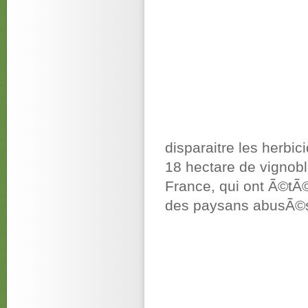
disparaitre les herb
18 hectare de vignobl
France, qui ont Ã©tÃ©
des paysans abusÃ©s 