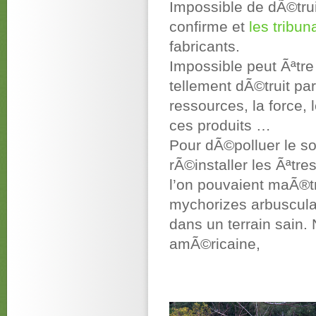
Impossible de dÃ©trui
confirme et
les tribun
fabricants.
Impossible peut Ãªtre
tellement dÃ©truit par
ressources, la force,
ces produits …
Pour dÃ©polluer le s
rÃ©installer les Ãªtre
l’on pouvaient maÃ®tri
mychorizes arbusculai
dans un terrain sain.
amÃ©ricaine,