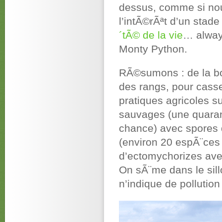
dessus, comme si nou
l’intÃ©rÃªt d’un sta
´tÃ© de la vie
… always
Monty Python.
RÃ©sumons : de la bo
des rangs, pour cass
pratiques agricoles 
sauvages (une quaran
chance) avec spores
(environ 20 espÃ¨ces
d’ectomychorizes ave
On sÃ¨me dans le sill
n’indique de pollutio