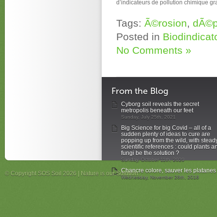
d’indicateurs de pollution chimique gr
Tags:
Ã©rosion
,
dÃ©p
Posted in
Biodindicat
No Comments »
From the Blog
Cyborg soil reveals the secret
metropolis beneath our feet
Sunday, July 25th, 2021
Big Science for big Covid – all of a
sudden plenty of ideas to cure are
popping up from the wild, with stead
scientific references : could plants a
fungi be the solution ?
Sunday, October 11th, 2020
Chancre colore, sauver les platanes
© Copyright SOS Soil 2026 | Nature is our Solution.
Wednesday, November 28th, 2018