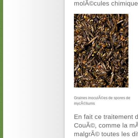
molÃ©cules chimiques
Graines inoculÃ©es de spores de
mycÃ©liums
En fait ce traitement
CouÃ©, comme la mÃ
malgrÃ© toutes les dif