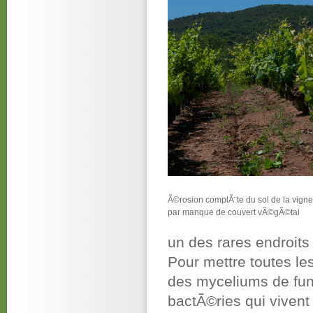
Ã©rosion complÃ¨te du sol de la vigne
par manque de couvert vÃ©gÃ©tal
un des rares endroits
Pour mettre toutes l
des myceliums de fun
bactÃ©ries qui viven