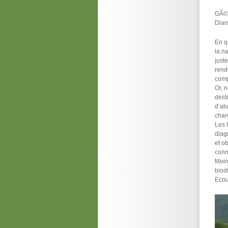
GÃ©r
Dian
En q
la n
just
rend
comp
Or, 
dest
d’al
char
Les 
diag
et o
conn
Moin
biod
Ecout