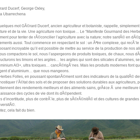
ard Ducerf, George Oxley,
a Ubarrechena
uelques mot GÃ©rard Ducerf, ancien agriculteur et botaniste, rappelle, simplement 
ature et de la vie. Une agriculture non toxique… Le “Manifeste Gourmand des Herbe
ement pour tenter de rÃ©concilier l’agriculture avec la nature; notre santÃ© en dÃ
ements aussi. Tout commence en respectant le sol : un Ãªtre complexe, qui recÃ¨le 
osant incroyable qu’il est possible de mettre au service de la production de nos al
nous compactons le sol, nous l’aspergeons de produits toxiques, de chaux, nous d
ructurons les limons et les argiles… les argiles qui sont des silicates d’alumines, se
uminium Al3+, ultra toxiques… cancÃ©rigÃ¨nes. Mais les produits modernes font q
gent d’aluminium… que nous mangeons.
Herbes Folles, en poussant spontanÃ©ment sont des indicateurs de la qualitÃ© des 
nostiquer l’Ã©tat des sols et de proposer des solutions durables aux agriculteurs, p
btiennent des rendements meilleurs et des aliments sains, grÃ¢ce Ã une meilleure i
aissance des cycles de vie dont ils dÃ©pendent.
s d’incertitude, plus de contrÃ´le, plus de sÃ©rÃ©nitÃ© et des cultures de grandes 
iversitÃ©.
ez, cela fait du bien.