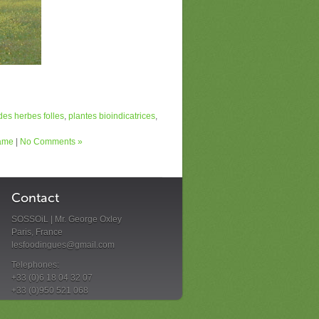
es herbes folles
,
plantes bioindicatrices
,
Fame
|
No Comments »
Contact
SOSSOiL | Mr. George Oxley
Paris, France
lesfoodingues@gmail.com
Telephones:
+33 (0)6 18 04 32 07
+33 (0)950 521 068