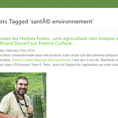
sts Tagged ‘santÃ© environnement’
utez les Herbes Folles : une agriculture non toxique a
©rard Ducerf sur France Culture
ay, February 23rd, 2014
riculture conventionnelle peux-elle produire autre chose que des aliments toxique
iculture,
France Culture interroge GÃ©rard Ducerf
, l’une des 3 voix du “Manifeste
an, dans l’Ã©mission Terre Ã Terre : quel est l’impact de l’agriculture sur notre sa