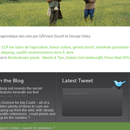
iagnostique des sols par GÃ©rard Ducerf et George Oxley
:
51Ã¨me salon de l'agriculture
,
france culture
,
gerard ducerf
,
manifeste gourmand d
 stegassy
,
santÃ© environnement
,
terre Ã terre
ed in
Biodindicator plants : Weeds & Tips
,
Gratuit c'est meilleur@fr
,
Press.Wall.Of.
m the Blog
Latest Tweet
org soil reveals the secret
tropolis beneath our feet
loading tweets...
day, July 25th, 2021
 Science for big Covid – all of a
dden plenty of ideas to cure are
pping up from the wild, with steady
entific references : could plants and
gi be the solution ?
day, October 11th, 2020
ancre colore, sauver les platanes ?