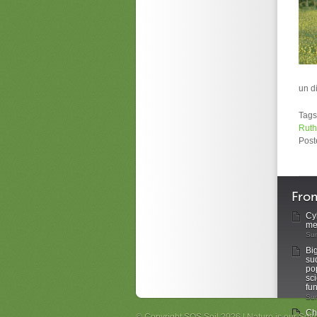
un d
Tags
Ruth
Post
Fro
Cyb
me
Sun
Big
su
po
sci
fun
Sun
Ch