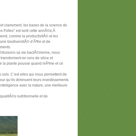
et clairement, les bases de la science de
s Folles” est sorti cette annÃ©e,Â
©pend, comme la productivitÃ© et les
une biodiversitÃ© d’Ãªtre et de
iments.
Ã©truisons sa vie bactÃ©rienne, nous
 transforment en ions de silice et
ue la plante pousse quand mÃªme et ce
sols. C’est elles qui nous permettent de
our qu’ils diminuent leurs investissements
ntelligence avec la nature; une meilleure
qualitÃ©s nutritionnelle et de