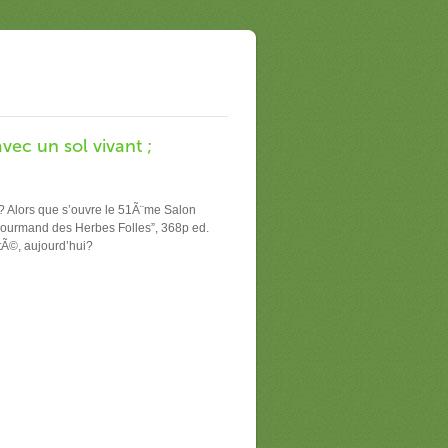
vec un sol vivant ;
s? Alors que s’ouvre le 51Ã¨me Salon
 Gourmand des Herbes Folles”, 368p ed.
ntÃ©, aujourd’hui?