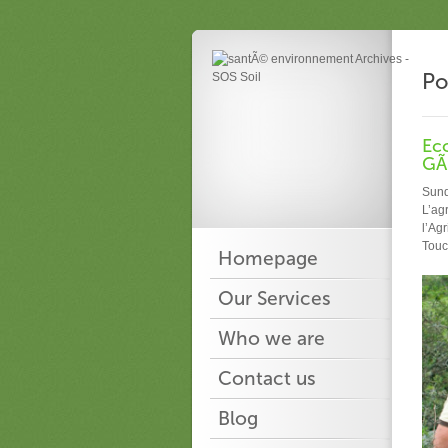
Po
Eco
GÃ
Sund
L’ag
l’Agr
Touc
Homepage
Our Services
Who we are
Contact us
Blog