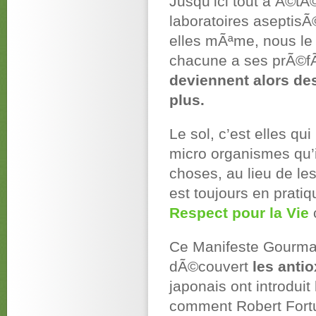
Jusqu’ici tout a Ã©t
laboratoires aseptisÃ
elles mÃªme, nous le
chacune a ses prÃ©fÃ
deviennent alors d
plus.
Le sol, c’est elles q
micro organismes qu’i
choses, au lieu de le
est toujours en pratiqu
Respect pour la Vie
Ce Manifeste Gourma
dÃ©couvert
les anti
japonais ont introduit
comment Robert For