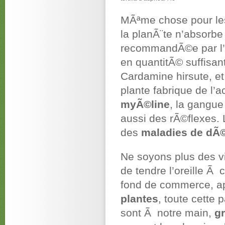
MÃªme chose pour l
la planÃ¨te n’absorb
recommandÃ©e par l
en quantitÃ© suffisa
Cardamine hirsute, et
plante fabrique de l’a
myÃ©line
, la gangue
aussi des rÃ©flexes.
des
maladies de dÃ
Ne soyons plus des vi
de tendre l’oreille Ã
fond de commerce, a
plantes
, toute cette 
sont Ã notre main,
gr