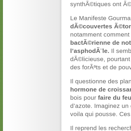
synthÃ©tiques ont Ã
Le Manifeste Gourma
dÃ©couvertes Ã©tonn
notamment comment l’
bactÃ©rienne de not
l’asphodÃ¨le.
Il sembl
dÃ©licieuse, pourtant
des forÃªts et de pou
Il questionne des p
hormone de croissa
bois pour
faire du feu
d’azote. Imaginez un 
voila qui pousse. C
Il reprend les recher