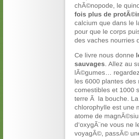
chÃ©nopode, le qui
fois plus de protÃ©i
calcium que dans le la
pour que le corps puis
des vaches nourries 
Ce livre nous donne
sauvages
. Allez au 
lÃ©gumes… regardez 
les 6000 plantes de
comestibles et 1000 s
terre Ã la bouche. La
chlorophylle est une
atome de magnÃ©sium
d’oxygÃ¨ne vous ne l
voyagÃ©, passÃ© une 