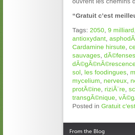
ouvrent les chemins d
“Gratuit c’est meille
Tags:
2050
,
9 milliard
antioxydant
,
asphodÃ
Cardamine hirsute
,
c
sauvages
,
dÃ©fenses
dÃ©gÃ©nÃ©rescenc
sol
,
les foodingues
,
m
mycelium
,
nerveux
,
n
protÃ©ine
,
riziÃ¨re
,
sc
transgÃ©nique
,
vÃ©g
Posted in
Gratuit c'es
From the Blog