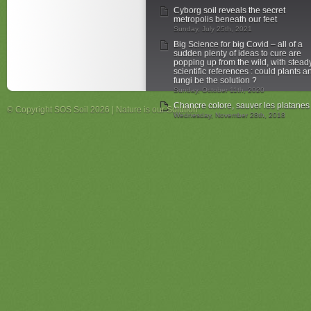
Cyborg soil reveals the secret
metropolis beneath our feet
Sunday, July 25th, 2021
Big Science for big Covid – all of a
sudden plenty of ideas to cure are
popping up from the wild, with stead
scientific references : could plants a
fungi be the solution ?
Sunday, October 11th, 2020
Chancre colore, sauver les platanes
© Copyright SOS Soil 2026 | Nature is our Solution.
Wednesday, November 28th, 2018