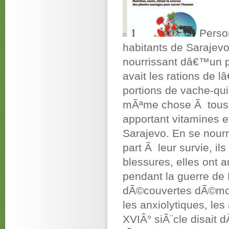
Person
habitants de Sarajev
nourrissant dâ€™un pe
avait les rations de 
portions de vache-qui
mÃªme chose Ã tous l
apportant vitamines e
Sarajevo. En se nour
part Ã leur survie, i
blessures, elles ont
pendant la guerre de
dÃ©couvertes dÃ©montr
les anxiolytiques, le
XVIÂ° siÃ¨cle disait d