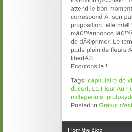
invention gÃ©niale :
attend le bon moment 
correspond Ã son pat
proposition, elle mâ
mâ€™annonce lâ€™Ã©v
de dÃ©primer. Le temp
parle plein de fleurs
libertÃ©.
Ecoutons la !
Tags:
capitulaire de vi
ducerf
,
La Fleur Au Fu
millepertuis
,
protoxyd
Posted in
Gratuit c'es
From the Blog