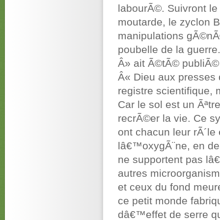
labourÃ©. Suivront le
moutarde, le zyclon B
manipulations gÃ©nÃ©
poubelle de la guerre
Â» ait Ã©tÃ© publiÃ©
Â« Dieu aux presses 
registre scientifique
Car le sol est un Ãªtr
recrÃ©er la vie. Ce
ont chacun leur rÃ´le 
lâ€™oxygÃ¨ne, en des
ne supportent pas lâ€
autres microorganism
et ceux du fond meure
ce petit monde fabri
dâ€™effet de serre qu