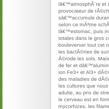
lâ€™atmosphÃ¨re et d
provocateur de rÃ©cha
sâ€™accumule durant 
selon ce mÃªme schÃ
lâ€™estomac, puis i
totales dans le gros
bouleverser tout cet 
les bactÃ©ries de sur
Ã©rode les sols. Mais
de fer et dâ€™alumin
ion Fe3+ et Al3+ dÃ
des maladies de dÃ©
les cultures que nou
adulte, au prix de st
le cerveau est en fo
mycorhizes, les fila