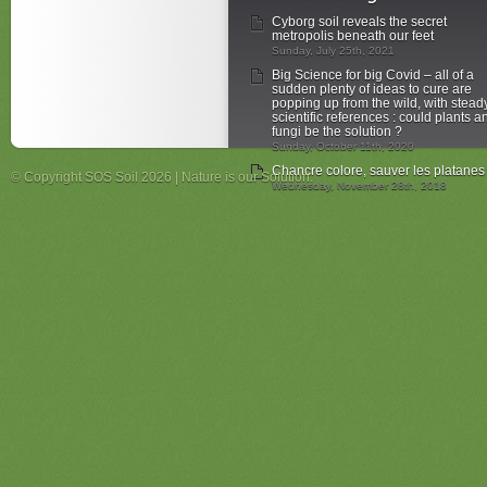
Cyborg soil reveals the secret
metropolis beneath our feet
Sunday, July 25th, 2021
Big Science for big Covid – all of a
sudden plenty of ideas to cure are
popping up from the wild, with stead
scientific references : could plants a
fungi be the solution ?
Sunday, October 11th, 2020
Chancre colore, sauver les platanes
© Copyright SOS Soil 2026 | Nature is our Solution.
Wednesday, November 28th, 2018