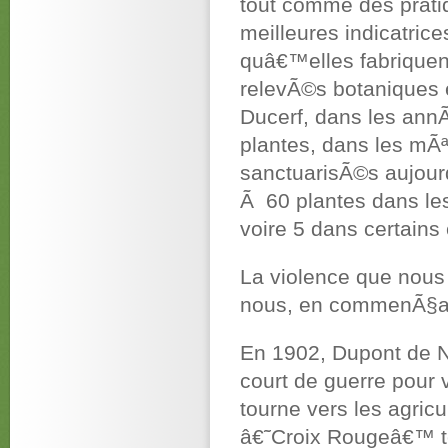
tout comme des pratiq
meilleures indicatric
quâ€™elles fabriquen
relevÃ©s botaniques 
Ducerf, dans les an
plantes, dans les m
sanctuarisÃ©s aujou
Ã 60 plantes dans le
voire 5 dans certains
La violence que nous i
nous, en commenÃ§ant
En 1902, Dupont de 
court de guerre pour
tourne vers les agric
â€˜Croix Rougeâ€™ t