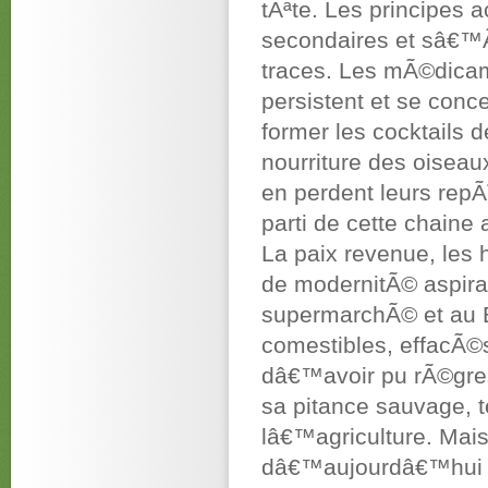
tÃªte. Les principes 
secondaires et sâ€™Ã
traces. Les mÃ©dicam
persistent et se con
former les cocktails 
nourriture des oisea
en perdent leurs repÃ
parti de cette chaine
La paix revenue, les 
de modernitÃ© aspira
supermarchÃ© et au 
comestibles, effacÃ©s
dâ€™avoir pu rÃ©gres
sa pitance sauvage, 
lâ€™agriculture. Mais
dâ€™aujourdâ€™hui