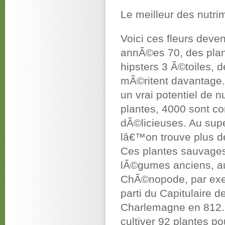
Le meilleur des nutri
Voici ces fleurs dev
annÃ©es 70, des plan
hipsters 3 Ã©toiles, 
mÃ©ritent davantage.
un vrai potentiel de 
plantes, 4000 sont c
dÃ©licieuses. Au supe
lâ€™on trouve plus d
Ces plantes sauvages
lÃ©gumes anciens, a
ChÃ©nopode, par exem
parti du Capitulaire 
Charlemagne en 812. 
cultiver 92 plantes 