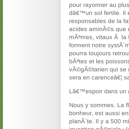
pour rayonner au plus
dâ€™un sol fertile. 
responsables de la f
acides aminÃ©s que 
mÃªmes, vitaux Ã la f
forment notre systÃ¨m
pourra toujours retrou
bÃªtes et les poisso
vÃ©gÃ©tarien qui se 
sera en carenceâ€¦ s
Lâ€™espoir dans un 
Nous y sommes. La f
bonheur, est aussi en
planÃ¨te. Il y a 500 