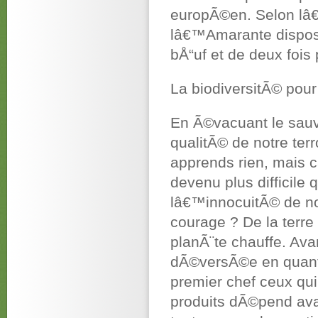
europÃ©en. Selon lâ
lâ€™Amarante dispos
bÅ“uf et de deux fois 
La biodiversitÃ© pou
En Ã©vacuant le sauv
qualitÃ© de notre terr
apprends rien, mais 
devenu plus difficile
lâ€™innocuitÃ© de no
courage ? De la terre 
planÃ¨te chauffe. Av
dÃ©versÃ©e en quanti
premier chef ceux qui 
produits dÃ©pend avan