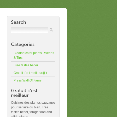
Search
Categories
Biodindicator plants : Weeds
& Tips
Free tastes better
Gratuit c'est meilleur@fr
Press.Wall.Of.Fame
Gratuit c’est
meilleur
Cuisines des plantes sauvages
pour se faire du bien. Free
tastes better, forage food and
wilde plants.