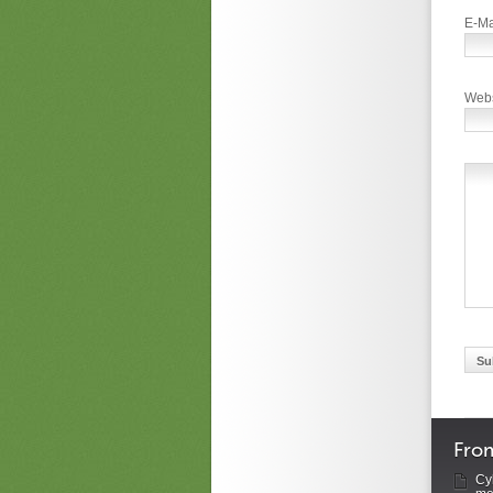
E-Ma
Webs
Fro
Cyb