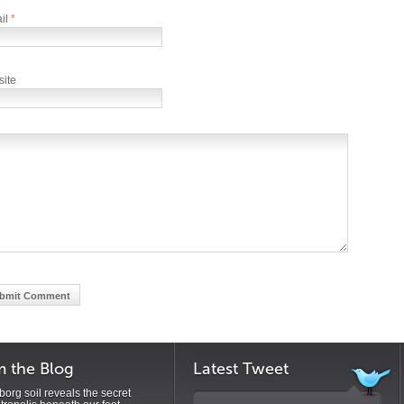
il
*
ite
m the Blog
Latest Tweet
org soil reveals the secret