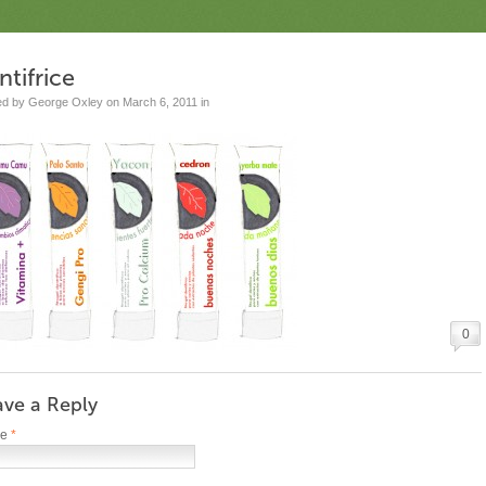
ntifrice
ed by George Oxley on March 6, 2011 in
0
ave a Reply
me
*