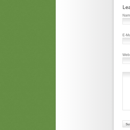
Le
Na
E-Ma
Webs