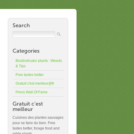
Search
Categories
Biodindicator plants : Weeds
& Tips
Free tastes better
Gratuit c'est meilleur@fr
Press.Wall.Of.Fame
Gratuit c’est
meilleur
Cuisines des plantes sauvages
pour se faire du bien. Free
tastes better, forage food and
wilde plants.