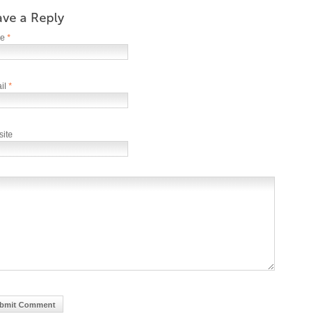
ave a Reply
me
*
il
*
ite