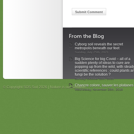
From the Blog
Cyborg soil reveals the secret
metropolis beneath our feet
Sunday, July 25th, 2021
Big Science for big Covid – all of a
sudden plenty of ideas to cure are
popping up from the wild, with stead
scientific references : could plants a
fungi be the solution ?
Sunday, October 11th, 2020
Chancre colore, sauver les platanes
© Copyright SOS Soil 2026 | Nature is our Solution.
Wednesday, November 28th, 2018