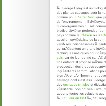
Â« George Oxley est un biologist
des plantes sauvages pour la nutri
comme pour
Pierre Rabhi
que j’a
de l’environnement. Il dÃ©crypte 
micro-organismes du sol, comme 
biodiversitÃ© en profondeur per
pays comme le
PÃ©rou
ou la
RÃ
aussi un spÃ©cialiste de la perm
vivriÃ¨res indispensables Ã l’aut
qui prÃ©sentent un grand intÃ©
techniques naturelles pour dÃ©po
sols
, car de leur bonne santÃ© d
nos enfants. Il propose mÃªme d
prospection des groupes cosmÃ©
ingrÃ©dients et formulations pour
bien-Ãªtre, oÃ¹ l’homme retrouve
sauvage dont il est issu. Georg
des
ouvrages simples
et didactiq
vÃ©rifiable. Son nouveau livre, “L
apporte toutes les solutions que
Â«
La Fleur au fusil
Â», de Georg