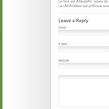
Le livre est Ã©puisÃ©, moins de 
La rÃ©Ã©dition est prÃ©vue reven
Leave a Reply
Name
*
E-Mail
*
Website