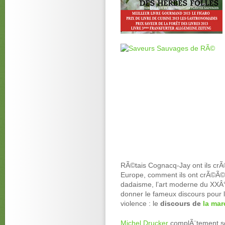
RÃ©tais Cognacq-Jay ont ils crÃ©
Europe, comment ils ont crÃ©Ã© l
dadaisme, l’art moderne du XXÂ° 
donner le fameux discours pour l
violence : le
discours de
la mar
Michel Drucker
complÃ¨tement so