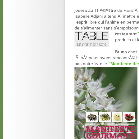
jouera au ThÃ©Ã¢tre de Paris Ã 
Isabelle Adjani a tenu Ã mettre en
l’esprit libre qui l’anime en pe
de s’alimenter sans s’empoison
restaurant
produits et 
Bruno chez 
lÃ oÃ¹ nous avons rencontrÃ© Isa
pas notre livre le
“Manifeste de