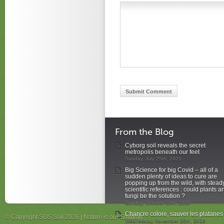
From the Blog
Cyborg soil reveals the secret
metropolis beneath our feet
Sunday, July 25th, 2021
Big Science for big Covid – all of a
sudden plenty of ideas to cure are
popping up from the wild, with stead
scientific references : could plants a
fungi be the solution ?
Sunday, October 11th, 2020
Chancre colore, sauver les platanes
© Copyright SOS Soil 2026 | Nature is our Solution.
Wednesday, November 28th, 2018