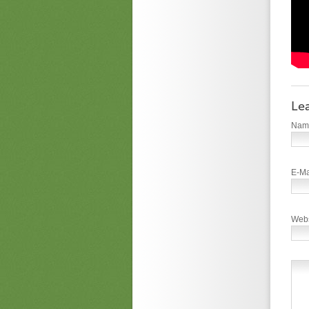
Le
Na
E-Ma
Webs