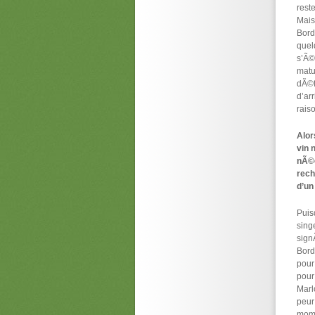
rest
Mais
Bord
quel
s’Ã©
matu
dÃ©f
d’ar
rais
Alor
vin 
nÃ©c
rech
d’un
Puis
sing
sign
Bord
pour
pour
Marl
peur
mome