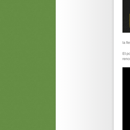
la f
Et p
renc