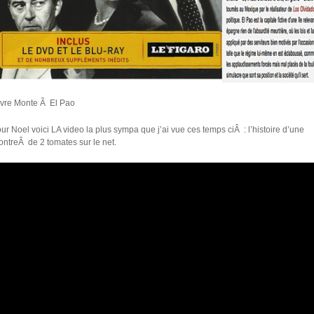
ievre Monte Ã El Pao
our Noel voici LA video la plus sympa que j’ai vue ces temps ciÂ : l’histoire d’une
ontreÂ de 2 tomates sur le net.