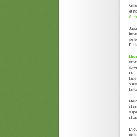
Voil
et n
Sere
Jusq
trava
de l
Et b
Mich
devo
dawn
Fran
biod
souv
brill
Merc
et e
supe
et a
Et ou
de b