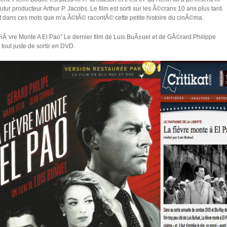
utur producteur Arthur P. Jacobs. Le film est sorti sur les Ã©crans 10 ans plus tard.
t dans ces mots que m’a Ã©tÃ© racontÃ© cette petite histoire du cinÃ©ma.
FiÃ¨vre Monte A El Pao” Le dernier film de Luis BuÃ±uel et de GÃ©rard Philippe
 tout juste de sortir en DVD.