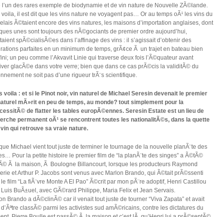
e l’un des rares exemple de biodynamie et de vin nature de Nouvelle ZÃ©lande.
 voila, il est dit que les vins nature ne voyagent pas… Or au temps oÃ¹ les vins du
elais Ã©taient encore des vins natures, les maisons d’importation anglaises, dont
ques unes sont toujours des nÃ©gociants de premier ordre aujourd’hui,
taient spÃ©cialisÃ©es dans l’affinage des vins : il s’agissait d’obtenir des
rations parfaites en un minimum de temps, grÃ¢ce Ã un trajet en bateau bien
ini; un peu comme l’Akvavit Linie qui traverse deux fois l’Ã©quateur avant
river glacÃ©e dans votre verre; bien que dans ce cas prÃ©cis la validitÃ© du
onnement ne soit pas d’une rigueur trÃ¨s scientifique.
s voila : et si le Pinot noir, vin naturel de Michael Seresin devenait le premier
naturel mÃ»rit en peu de temps, au monde? tout simplement pour la
essitÃ© de flatter les tables europÃ©ennes. Seresin Estate est un lieu de
erche permanent oÃ¹ se rencontrent toutes les nationalitÃ©s, dans la quette
 vin qui retrouve sa vraie nature.
que Michael vient tout juste de terminer le tournage de la nouvelle planÃ¨te des
es… Pour la petite histoire le premier film de “la planÃ¨te des singes” a Ã©tÃ©
Ã© Ã la maison, Ã Boulogne Billancourt, lorsque les producteurs Raymond
erie et Arthur P. Jacobs sont venus avec Marlon Brando, qui Ã©tait prÃ©ssenti
 le film “La fiÃ¨vre Monte A El Pao” Ã©crit par mon pÃ¨re adoptif, Henri Castillou
 Luis BuÃ±uel, avec GÃ©rard Philippe, Maria Felix et Jean Servais.
on Brando a dÃ©clinÃ© car il venait tout juste de tourner “Viva Zapata” et avait
 d’Ãªtre classÃ© parmi les activistes sud amÃ©ricains, contre les dictatures du
nt. Pierre Boulle est passÃ© Ã la maison et c’est lÃ qu’Henri lui a prÃ©sentÃ©