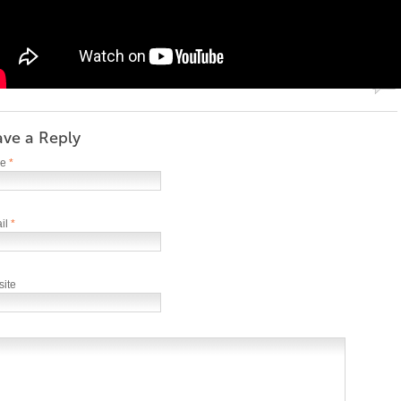
0
ave a Reply
me
*
il
*
ite