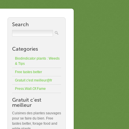
Search
Categories
Biodindicator plants : Weeds
& Tips
Free tastes better
Gratuit c'est meilleur@fr
Press.Wall.Of.Fame
Gratuit c’est
meilleur
Cuisines des plantes sauvages
pour se faire du bien. Free
tastes better, forage food and
wilde plants.