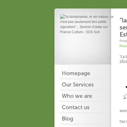
“l
se
Es
Post
Pres
“La 
ZÃ©l
Homepage
Our Services
Who we are
Contact us
sere
Blog
Oui 