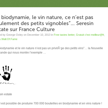
a biodynamie, le vin nature, ce n’est pas
ulement des petits vignobles”… Seresin
tate sur France Culture
ed by George Oxley on December 10, 2013 in
Free tastes better
,
Gratuit c'est meilleur@fr
,
s.Wall.Of.Fame
biodynamie et le vin nature n’est pas un privilÃ¨ge des petits vins”… la Nouvelle
ande qui nous montre l’exemple …
sin estate
il est possible de produire 700 000 bouteilles en biodynamie et en vins nature !