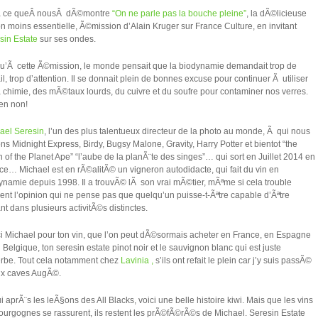
a ce queÂ nousÂ dÃ©montre
“On ne parle pas la bouche pleine”
, la dÃ©licieuse
on moins essentielle, Ã©mission d’Alain Kruger sur France Culture, en invitant
sin Estate
sur ses ondes.
u’Ã cette Ã©mission, le monde pensait que la biodynamie demandait trop de
il, trop d’attention. Il se donnait plein de bonnes excuse pour continuer Ã utiliser
a chimie, des mÃ©taux lourds, du cuivre et du soufre pour contaminer nos verres.
ien non!
ael Seresin
, l’un des plus talentueux directeur de la photo au monde, Ã qui nous
ns Midnight Express, Birdy, Bugsy Malone, Gravity, Harry Potter et bientot “the
 of the Planet Ape” “l’aube de la planÃ¨te des singes”… qui sort en Juillet 2014 en
ce… Michael est en rÃ©alitÃ© un vigneron autodidacte, qui fait du vin en
ynamie depuis 1998. Il a trouvÃ© lÃ son vrai mÃ©tier, mÃªme si cela trouble
ent l’opinion qui ne pense pas que quelqu’un puisse-t-Ãªtre capable d’Ãªtre
ant dans plusieurs activitÃ©s distinctes.
i Michael pour ton vin, que l’on peut dÃ©sormais acheter en France, en Espagne
n Belgique, ton seresin estate pinot noir et le sauvignon blanc qui est juste
rbe. Tout cela notamment chez
Lavinia ,
s’ils ont refait le plein car j’y suis passÃ©
ux caves AugÃ©.
i aprÃ¨s les leÃ§ons des All Blacks, voici une belle histoire kiwi. Mais que les vins
ourgognes se rassurent, ils restent les prÃ©fÃ©rÃ©s de Michael. Seresin Estate