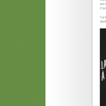
son f
C’es
“La 
vient